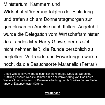
Ministerium, Kammern und
Wirtschaftsförderung folgten der Einladung
und trafen sich am Donnerstagmorgen zur
gemeinsamen Anreise nach Italien. Angeführt
wurde die Delegation vom Wirtschaftsminister
des Landes M-V Harry Glawe, der es sich
nicht nehmen ließ, die Runde persönlich zu
begleiten. Vorfreude und Erwartungen waren
hoch, da die Besuchsorte Maranello (Ferrari)
und Modena (Maserati) einiges an
Diese Webseite verwendet technisch notwendige Cookies. Durch die
Nutzung unserer Website stimmen Sie der Verwendung von Cookies zu.
automobilen Emotionen versprachen.
Weitere Informationen zur Datenverarbeitung durch Cookies finden Sie in
unserer
Datenschutzerklärung
.
Download
Verstanden