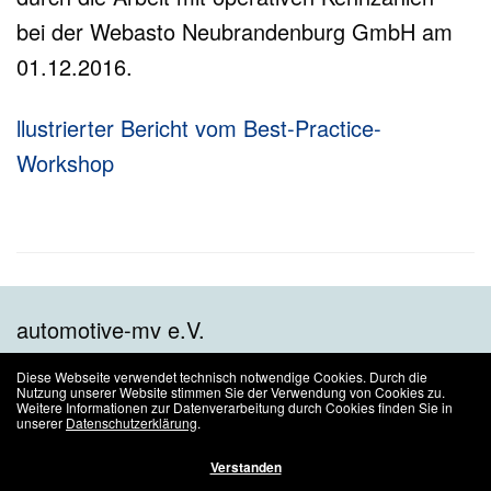
bei der Webasto Neubrandenburg GmbH am
01.12.2016.
llustrierter Bericht vom Best-Practice-
Workshop
automotive-mv e.V.
Diese Webseite verwendet technisch notwendige Cookies. Durch die
Alle Rechte vorbehalten.
Nutzung unserer Website stimmen Sie der Verwendung von Cookies zu.
Weitere Informationen zur Datenverarbeitung durch Cookies finden Sie in
Der automotive-mv e.V. ist Konsortialführer im Transformationsnetzwerk
unserer
Datenschutzerklärung
.
AUTOTRANS-MV
.
Verstanden