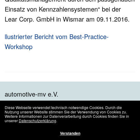
Einsatz von Kennzahlensystemen“ bei der
Lear Corp. GmbH in Wismar am 09.11.2016.
llustrierter Bericht vom Best-Practice-
Workshop
automotive-mv e.V.
Diese Webseite verwendet technisch notwendige Cookies. Durch die
Alle Rechte vorbehalten.
Nutzung unserer Website stimmen Sie der Verwendung von Cookies zu.
Weitere Informationen zur Datenverarbeitung durch Cookies finden Sie in
Der automotive-mv e.V. ist Konsortialführer im Transformationsnetzwerk
unserer
Datenschutzerklärung
.
AUTOTRANS-MV
.
Verstanden